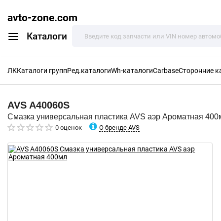
avto-zone.com
Каталоги
ЛК
Каталоги групп
Ред.каталоги
Wh-каталоги
Carbase
Сторонние к
AVS
A40060S
Смазка универсальная пластика AVS аэр Ароматная 400
О бренде AVS
0 оценок