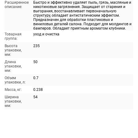
Расширенное
Быстро и эффективно удаляет пыль, грязь, масляные и
описание:
никотиновые загрязнения. Защищает от старения и
выгорания, восстанавливает первоначальную
структуру, обладает антистатическим эффектом.
Предназначен для обработки пластиковых и
виниловых деталей салона. Подходит для молдингов и
бамперов. Обладает приятным ароматом клубники.
Товарная
уход и очистка
группа:
Высота
235
упаковки,
мм:
Длина
50
упаковки,
мм:
Объем
0.7
упаковки, л:
Масса, кг:
0.238
Ширина
54
упаковки,
мм: