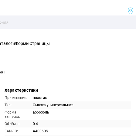
аталоги
Формы
Страницы
мл
Характеристики
Применение:
пластик
Тип:
Смазка универсальная
Форма
аэрозоль
выпуска:
Объём, л:
0.4
EAN-13:
A40060S