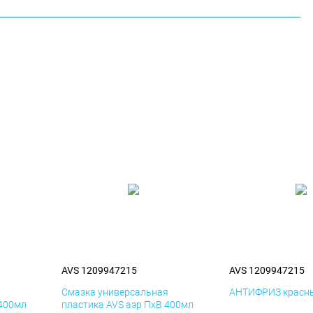
AVS 1209947215
AVS 1209947215
я
Смазка универсальная
АНТИФРИЗ красны
 400мл
пластика AVS аэр ПхВ 400мл