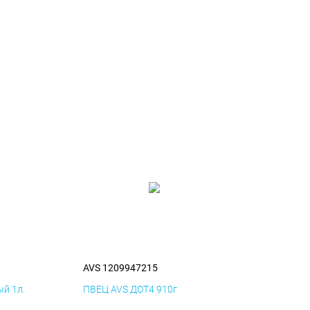
AVS 1209947215
й 1л.
ПВЕЦ AVS ДОТ4 910г