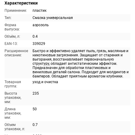
Характеристики
Применение:
пластик
Тип:
Смазка универсальная
Форма
аэрозоль
выпуска:
Объём, л:
0.4
EAN-13:
339029
Расширенное
Быстро и эффективно удаляет пыль, грязь, масляные и
описание:
никотиновые загрязнения. Защищает от старения и
выгорания, восстанавливает первоначальную
структуру, обладает антистатическим эффектом.
Предназначен для обработки пластиковых и
виниловых деталей салона. Подходит для молдингов и
бамперов. Обладает приятным ароматом клубники.
Товарная
уход и очистка
группа:
Высота
235
упаковки,
мм:
Длина
50
упаковки,
мм:
Объем
0.7
упаковки, л: