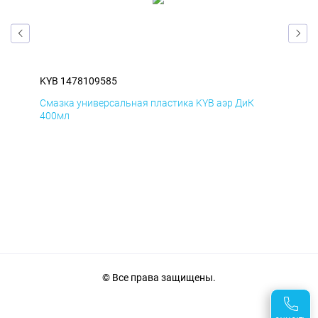
KYB 1478109585
KYB
Смазка универсальная пластика KYB аэр ДиК
Сма
400мл
40
© Все права защищены.