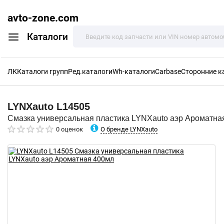
avto-zone.com
Каталоги
ЛК
Каталоги групп
Ред.каталоги
Wh-каталоги
Carbase
Сторонние к
LYNXauto
L14505
Смазка универсальная пластика LYNXauto аэр Ароматна
О бренде LYNXauto
0 оценок