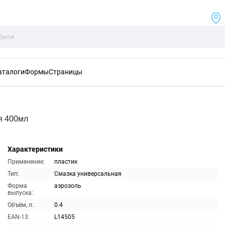
аталоги
Формы
Страницы
я 400мл
Характеристики
Применение:
пластик
Тип:
Смазка универсальная
Форма
аэрозоль
выпуска:
Объём, л:
0.4
EAN-13:
L14505