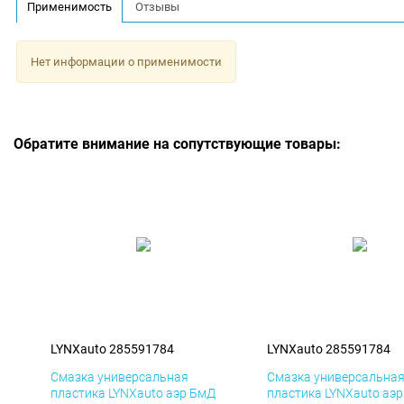
Применимость
Отзывы
Нет информации о применимости
Обратите внимание на сопутствующие товары:
LYNXauto 285591784
LYNXauto 285591784
Смазка универсальная
Смазка универсальна
пластика LYNXauto аэр БмД
пластика LYNXauto аэ