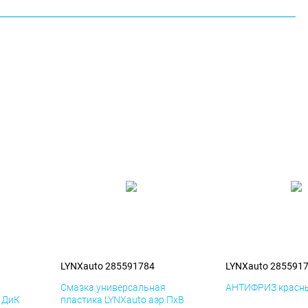
LYNXauto 285591784
LYNXauto 285591
я
Смазка универсальная
АНТИФРИЗ красны
р ДиК
пластика LYNXauto аэр ПхВ