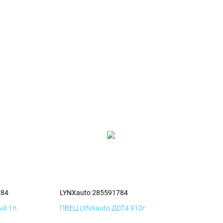
784
LYNXauto 285591784
й 1л.
ПВЕЦ LYNXauto ДОТ4 910г