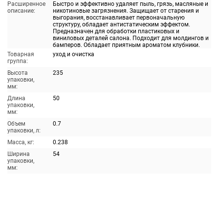
Расширенное
Быстро и эффективно удаляет пыль, грязь, масляные и
описание:
никотиновые загрязнения. Защищает от старения и
выгорания, восстанавливает первоначальную
структуру, обладает антистатическим эффектом.
Предназначен для обработки пластиковых и
виниловых деталей салона. Подходит для молдингов и
бамперов. Обладает приятным ароматом клубники.
Товарная
уход и очистка
группа:
Высота
235
упаковки,
мм:
Длина
50
упаковки,
мм:
Объем
0.7
упаковки, л:
Масса, кг:
0.238
Ширина
54
упаковки,
мм: