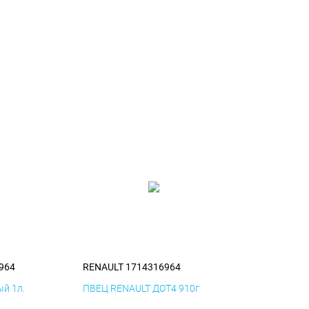
964
RENAULT 1714316964
й 1л.
ПВЕЦ RENAULT ДОТ4 910г