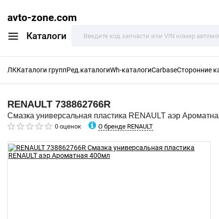
avto-zone.com
Каталоги
ЛК
Каталоги групп
Ред.каталоги
Wh-каталоги
Carbase
Сторонние к
RENAULT
738862766R
Смазка универсальная пластика RENAULT аэр Ароматна
О бренде RENAULT
0 оценок