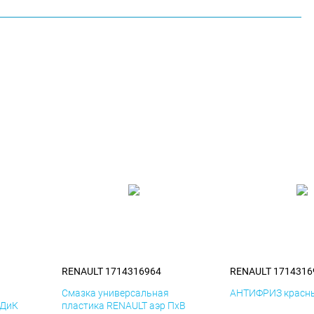
RENAULT 1714316964
RENAULT 1714316
я
Смазка универсальная
АНТИФРИЗ красны
 ДиК
пластика RENAULT аэр ПхВ