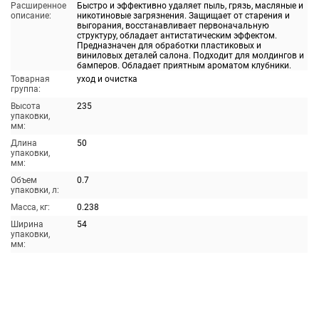
Расширенное
Быстро и эффективно удаляет пыль, грязь, масляные и
описание:
никотиновые загрязнения. Защищает от старения и
выгорания, восстанавливает первоначальную
структуру, обладает антистатическим эффектом.
Предназначен для обработки пластиковых и
виниловых деталей салона. Подходит для молдингов и
бамперов. Обладает приятным ароматом клубники.
Товарная
уход и очистка
группа:
Высота
235
упаковки,
мм:
Длина
50
упаковки,
мм:
Объем
0.7
упаковки, л:
Масса, кг:
0.238
Ширина
54
упаковки,
мм: