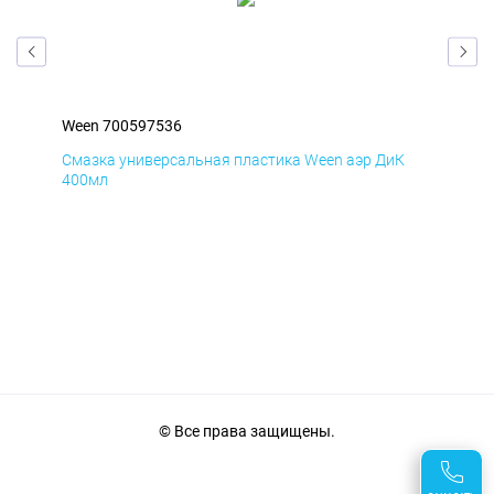
Ween 700597536
Wee
Д
Смазка универсальная пластика Ween аэр ДиК
Сма
400мл
40
© Все права защищены.