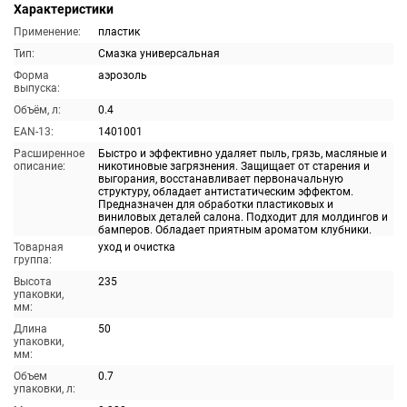
Характеристики
Применение:
пластик
Тип:
Смазка универсальная
Форма
аэрозоль
выпуска:
Объём, л:
0.4
EAN-13:
1401001
Расширенное
Быстро и эффективно удаляет пыль, грязь, масляные и
описание:
никотиновые загрязнения. Защищает от старения и
выгорания, восстанавливает первоначальную
структуру, обладает антистатическим эффектом.
Предназначен для обработки пластиковых и
виниловых деталей салона. Подходит для молдингов и
бамперов. Обладает приятным ароматом клубники.
Товарная
уход и очистка
группа:
Высота
235
упаковки,
мм:
Длина
50
упаковки,
мм:
Объем
0.7
упаковки, л: